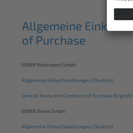
Allgemeine Einkaufs
of Purchase
SOBEK Motorsport GmbH:
Allgemeine Einkaufsbedinungen (Deutsch)
General Terms and Conditions of Purchase (English)
SOBEK Drives GmbH:
Allgemeine Einkaufsbedinungen (Deutsch)